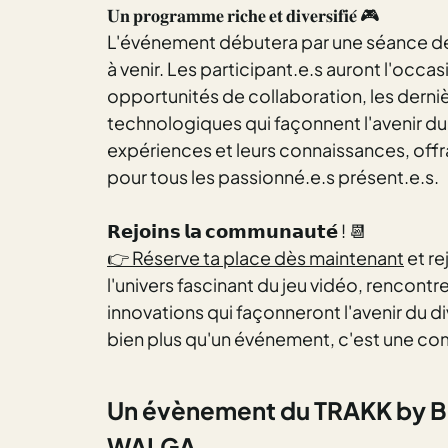
𝐔𝐧 𝐩𝐫𝐨𝐠𝐫𝐚𝐦𝐦𝐞 𝐫𝐢𝐜𝐡𝐞 𝐞𝐭 𝐝𝐢𝐯𝐞𝐫𝐬𝐢𝐟𝐢𝐞́ 🎮
L'événement débutera par une séance de
à venir. Les participant.e.s auront l'occ
opportunités de collaboration, les dern
technologiques qui façonnent l'avenir du
expériences et leurs connaissances, offra
pour tous les passionné.e.s présent.e.s.
𝗥𝗲𝗷𝗼𝗶𝗻𝘀 𝗹𝗮 𝗰𝗼𝗺𝗺𝘂𝗻𝗮𝘂𝘁𝗲́ ! 📆
👉 Réserve ta place dès maintenant
et re
l'univers fascinant du jeu vidéo, rencontr
innovations qui façonneront l'avenir du d
bien plus qu'un événement, c'est une com
Un évènement du TRAKK by B
WALGA.