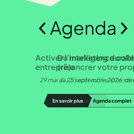
Agenda
Du marketing durable au
(ré)ancrer votre propo
Du 25 août au 15 septembre
En savoir plus
Agenda complet