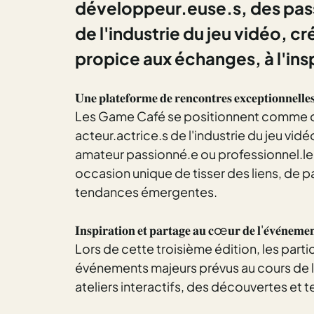
développeur.euse.s, des pass
de l'industrie du jeu vidéo, c
propice aux échanges, à l'insp
𝐔𝐧𝐞 𝐩𝐥𝐚𝐭𝐞𝐟𝐨𝐫𝐦𝐞 𝐝𝐞 𝐫𝐞𝐧𝐜𝐨𝐧𝐭𝐫𝐞𝐬 𝐞𝐱𝐜𝐞𝐩𝐭𝐢𝐨𝐧𝐧𝐞𝐥𝐥
Les Game Café se positionnent comme d
acteur.actrice.s de l'industrie du jeu vi
amateur passionné.e ou professionnel.le 
occasion unique de tisser des liens, de p
tendances émergentes.
𝐈𝐧𝐬𝐩𝐢𝐫𝐚𝐭𝐢𝐨𝐧 𝐞𝐭 𝐩𝐚𝐫𝐭𝐚𝐠𝐞 𝐚𝐮 𝐜œ𝐮𝐫 𝐝𝐞 𝐥'𝐞́𝐯𝐞́𝐧𝐞𝐦
Lors de cette troisième édition, les parti
événements majeurs prévus au cours de 
ateliers interactifs, des découvertes et t