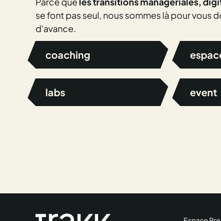
Parce que
les transitions managériales, digi
se font pas seul, nous sommes là pour vous 
d'avance.
coaching
espac
labs
event
Espace Pre