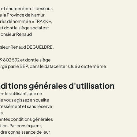
ion et énumérées ci-dessous
 la Province de Namur,
-après dénommée « TRAKK »,
 dont le siège social est
 Monsieur Renaud
 Monsieur Renaud DEGUELDRE,
19 802 592 et dont le siège
ergé par le BEP, dans le datacenter situé à cette même
itions générales d'utilisation
en les utilisant, que ce
lle vous agissez en qualité
ressément et sans réserve
s.
sentes conditions générales
sation. Par conséquent,
endre connaissance de leur