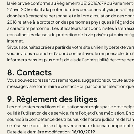
la vie privée conforme au Règlement (UE) 2016/679 du Parlement
27 avril 2016 relatif à la protection des personnes physiques à l’é
données à caractère personnel et à la libre circulation de ces donnée
2018 relative à la protection des personnes physiques à l’égard 
à caractère personnel. Les utilisateurs sont donc invités à s’en 
consultant les clauses de protection de la vie privée qui doivent fi
internet.
Si vous souhaitez créer à partir de votre site un lien hypertexte ver
vous invitons à prendre d’abord contact avec le responsable du sit
informera dans les plus brefs délais de l’admissibilité de votre d
8. Contacts
Vous pouvez adresser vos remarques, suggestions ou toute autre
message via le formulaire « contact » ou par courrier électroniqu
9. Règlement des litiges
Les présentes conditions d’utilisation sont régies par le droit belge
ou lié à l’utilisation de ce service, fera l’objet d’une médiation. En 
soumis à la compétence des tribunaux de l’ordre judiciaire de Na
se réserve le droit de se diriger vers un autre tribunal compétent, s
Date de la dernière modification :
16/10/2019