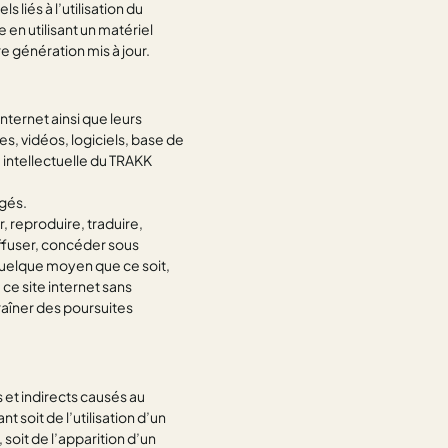
iés à l’utilisation du
e en utilisant un matériel
e génération mis à jour.
nternet ainsi que leurs
, vidéos, logiciels, base de
 intellectuelle du TRAKK
égés.
r, reproduire, traduire,
iffuser, concéder sous
 quelque moyen que ce soit,
ce site internet sans
traîner des poursuites
et indirects causés au
nt soit de l’utilisation d’un
soit de l’apparition d’un