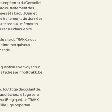
 européen et du Conseil du
gard du traitement des
s et à loi du 30 juillet
des traitements de données
assurer par eux-mêmes en
gurer sur chaque site
s le site du TRAKK, nous
e internet qui vous
emande.
 question en envoyant un
e à l’adresse info@trakk.be.
. Tout litige découlant de,
cas d’échec, le litige sera
mur (Belgique). Le TRAKK
’il le juge opportun.