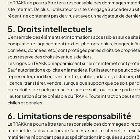
Le TRAKK ne pourra être tenu responsable des dommages matériels l
site internet. De plus, l’utilisateur du site s’engage à accéder au sit
récent, ne contenant pas de virus et avec un navigateur de dernièr
5. Droits intellectuels
L’ensemble des éléments et informations accessibles sur ce site i
compilation et agencement (textes, photographies, images, icônes
données, données, etc.) sont protégés par les droits de propriété
sous réserve des droits éventuels de tiers.
Les logos du TRAKK qui apparaissent sur le site internet sont prot
Sauf autorisation explicite en la matière, l’utilisateur ne peut copie
représenter, modifier, transmettre, publier, adapter, distribuer, d
licence, transférer, vendre, sur quelque support que ce soit, par
ou exploiter de quelque manière que ce soit, tout ou une partie de 
l’autorisation écrite préalable du TRAKK. Toute infraction peut en
civiles et pénales.
6. Limitations de responsabilité
Le TRAKK ne pourra être tenu responsable des dommages directs 
matériel de l’utilisateur, lors de l’accès à son site internet, et résulta
matériel ne répondant pas aux spécifications indiquées au point 3, 