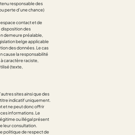
e tenu responsable des
ou perte d’une chance)
l’espace contact et de
a disposition des
e en demeure préalable,
islation belge applicable
tection des données. Le cas
n cause la responsabilité
à caractère raciste,
ilisé (texte,
’autres sites ainsi que des
titre indicatif uniquement.
t et ne peut donc offrir
 ces informations. Le
égitime ou illégal présent
e leur consultation.
ne politique de respect de