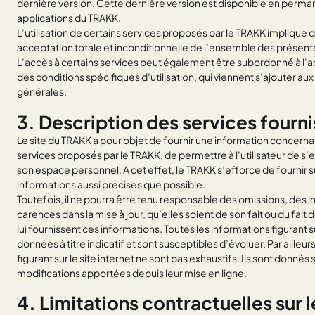
dernière version. Cette dernière version est disponible en permane
applications du TRAKK.
L’utilisation de certains services proposés par le TRAKK implique d
acceptation totale et inconditionnelle de l’ensemble des présent
L’accès à certains services peut également être subordonné à l’a
des conditions spécifiques d’utilisation, qui viennent s’ajouter au
générales.
3. Description des services fourni
Le site du TRAKK a pour objet de fournir une information concern
services proposés par le TRAKK, de permettre à l’utilisateur de s’
son espace personnel. A cet effet, le TRAKK s’efforce de fournir su
informations aussi précises que possible.
Toutefois, il ne pourra être tenu responsable des omissions, des i
carences dans la mise à jour, qu’elles soient de son fait ou du fait 
lui fournissent ces informations. Toutes les informations figurant s
données à titre indicatif et sont susceptibles d’évoluer. Par ailleu
figurant sur le site internet ne sont pas exhaustifs. Ils sont donné
modifications apportées depuis leur mise en ligne.
4. Limitations contractuelles sur