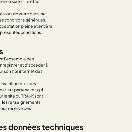
nce sur le site et les
ès lors de votre part une
es conditions générales.
cceptation pleine et entière
x présentes conditions
s
ant l’ensemble des
enregistrer et d’accéder à
r son site internet des
nexactitudes et des
des tiers partenaires qui
ur le site du TRAKK sont
rs, les renseignements
s sous réserve des
 les données techniques