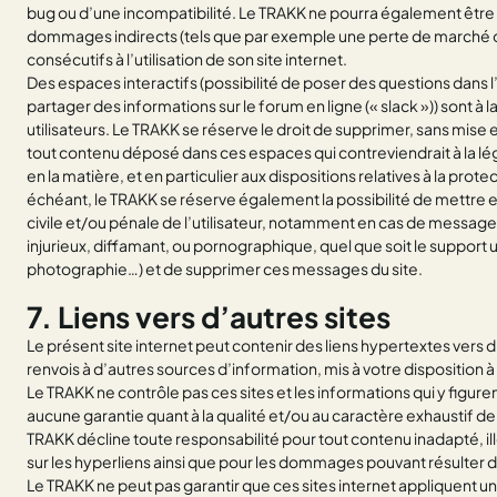
bug ou d’une incompatibilité. Le TRAKK ne pourra également êtr
dommages indirects (tels que par exemple une perte de marché 
consécutifs à l’utilisation de son site internet.
Des espaces interactifs (possibilité de poser des questions dans 
partager des informations sur le forum en ligne (« slack »)) sont à l
utilisateurs. Le TRAKK se réserve le droit de supprimer, sans mis
tout contenu déposé dans ces espaces qui contreviendrait à la lég
en la matière, et en particulier aux dispositions relatives à la pro
échéant, le TRAKK se réserve également la possibilité de mettre e
civile et/ou pénale de l’utilisateur, notamment en cas de message 
injurieux, diffamant, ou pornographique, quel que soit le support ut
photographie…) et de supprimer ces messages du site.
7. Liens vers d’autres sites
Le présent site internet peut contenir des liens hypertextes vers d
renvois à d’autres sources d’information, mis à votre disposition à 
Le TRAKK ne contrôle pas ces sites et les informations qui y figuren
aucune garantie quant à la qualité et/ou au caractère exhaustif de
TRAKK décline toute responsabilité pour tout contenu inadapté, ill
sur les hyperliens ainsi que pour les dommages pouvant résulter d
Le TRAKK ne peut pas garantir que ces sites internet appliquent u