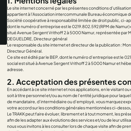
1. Mentions légales
Le site internet concerné par les présentes conditions d’utilisat
appartient à l’Association intercommunale Bureau économique de
Société coopérative à responsabilité limitée de droit public, ci
dont le numéro d’entreprise est le 0219.802.592 (RPM de Namur) et
situé Avenue Sergent Vrithoff 2 à 5000 Namur, représentée par
DEGUELDRE, Directeur général
Le responsable du site internet et directeur de la publication :
Directeur Général.
Ce site est édité par le BEP, dont le numéro d’entreprise est le 02
social est situé à Avenue Sergent Vrithoff 2 à 5000 Namur et héb
adresse.
2. Acceptation des présentes cond
En accédant à ce site internet et nos applications, en le visitant ou 
soit à titre personnel et/ou au nom de l’entité juridique pour laque
de mandataire, d’intermédiaire ou d’employé, vous marquez exp
votre accord sur les conditions générales mentionnées ci-dessou
Le TRAKK peut faire évoluer, librement et à tout moment, les pré
afin de les adapter aux évolutions des services et/ou de leur utili
nous vous invitons à les consulter lors de chaque visite afin de pr