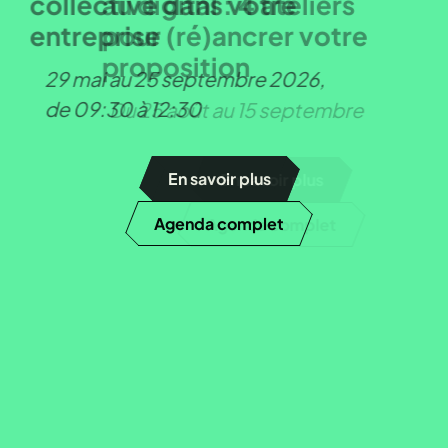
collective dans votre
au digital : 4 ateliers
entreprise
pour (ré)ancrer votre
proposition
29 mai au 25 septembre 2026,
de 09:30 à 12:30
Du 25 août au 15 septembre
En savoir plus
En savoir plus
Agenda complet
Agenda complet