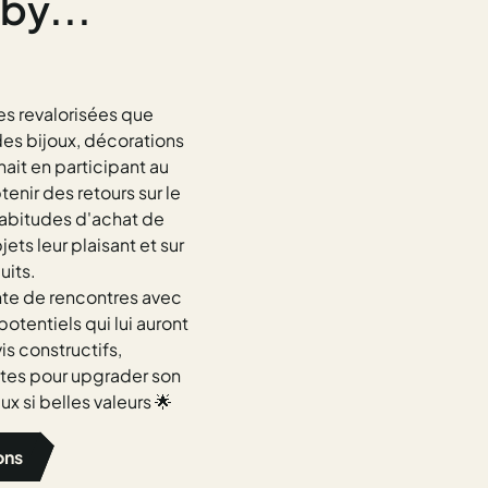
by...
res revalorisées que
es bijoux, décorations
hait en participant au
enir des retours sur le
 habitudes d'achat de
jets leur plaisant et sur
uits.
nte de rencontres avec
 potentiels qui lui auront
is constructifs,
tes pour upgrader son
ux si belles valeurs 🌟
ons