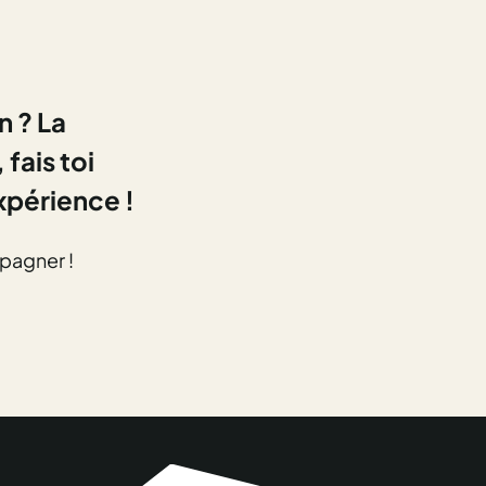
n ?
La
fais toi
xpérience !
pagner !