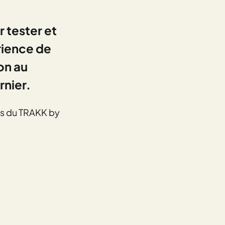
 tester et
rience de
on au
nier.
hs du TRAKK by