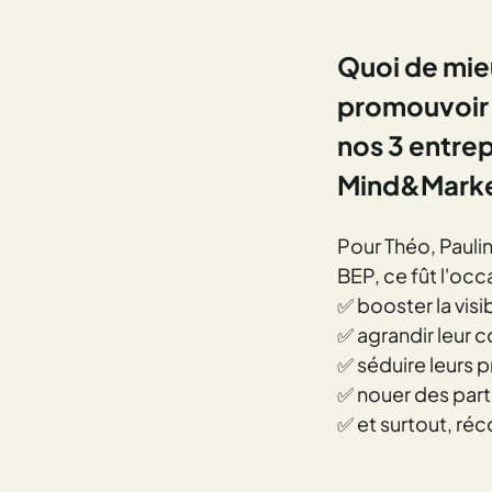
Quoi de mieu
promouvoir 
nos 3 entrep
Mind&Mark
Pour Théo, Pauli
BEP, ce fût l'occ
✅ booster la visib
✅ agrandir leur
✅ séduire leurs p
✅ nouer des part
✅ et surtout, ré