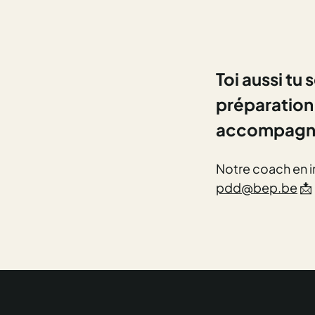
Toi aussi tu
préparation 
accompagner 
Notre coach en i
pdd@bep.be
📩