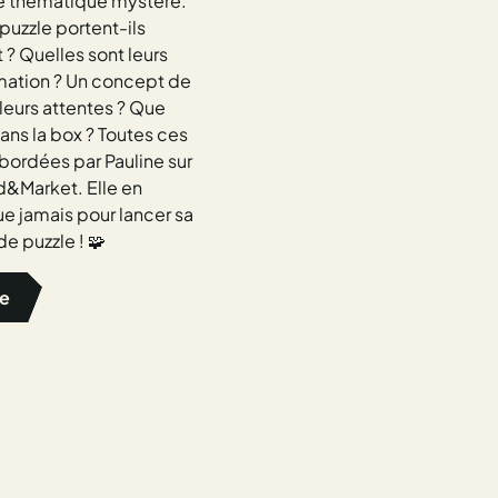
ne thématique mystère.
puzzle portent-ils
t ? Quelles sont leurs
ation ? Un concept de
leurs attentes ? Que
dans la box ? Toutes ces
bordées par Pauline sur
d&Market. Elle en
e jamais pour lancer sa
e puzzle ! 🧩
ge