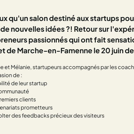
x qu'un salon destiné aux startups pour
de nouvelles idées ?!
Retour sur l'expé
reneurs passionnés qui ont fait sensati
et
de Marche-en-Famenne le 20 juin der
ne et Mélanie, startupeurs accompagnés par les coac
asion de :
ilité de leur startup
 communauté
remiers clients
enariats prometteurs
colter des feedbacks précieux des visiteurs