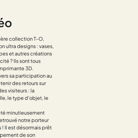
éo
ère collection T-O,
n ultra designs : vases,
pes et autres créations
cité ? Ils sont tous
imprimante 3D.
vers sa participation au
enir des retours sur
es visiteurs : la
lle, le type d'objet, le
 été minutieusement
etrouvé notre porteur
 ! Il est désormais prêt
oppement de son