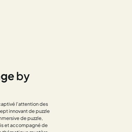
age
by
 captivé l'attention des
cept innovant de puzzle
mmersive de puzzle,
ois et accompagné de