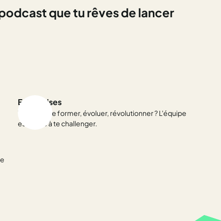
 podcast
que tu rêves de lancer
Entreprises
T'inspirer, te former, évoluer, révolutionner ? L'équipe
est prête à te challenger.
de