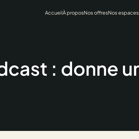
Accueil
À propos
Nos offres
Nos espaces
dcast : donne un